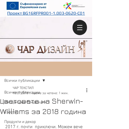
Проект BG16RFPR001-1.003-0620-C01
Публикация
Всички публикации
ЧАР ТЕКСТИЛ
Всички публикации
10.07.2018 г.
време за четене: 1 мин.
Цветовете на Sherwin-
Интериорни Тенденции
Williams за 2018 година
Съвети
Продукти и декор
2017 г. почти  приключи. Можем вече 