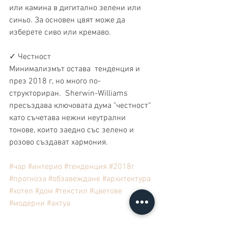
или камина в дигитално зелени или 
синьо. За основен цвят може да  
изберете сиво или кремаво.
✓ Честност
Минимализмът остава  тенденция и 
през 2018 г, но много по-
структориран.  Sherwin-Williams  
пресъздава ключовата дума "честност“ 
като съчетава нежни неутрални  
тонове, които заедно със зелено и 
розово създават хармония.
#чар
#интерио
#тенденция
#2018г
#прогноза
#обзавеждане
#архитектура
#хотел
#дом
#текстил
#цветове
#модерни
#актуа