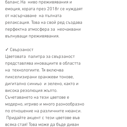
баланс.На  ниво преживявания и 
емоция, хората през 2018г се нуждаят 
от насърчаване  на пълната 
релаксация. Това на свой ред създава 
перфектна атмосфера за  неочаквани 
вълнуващи преживявания.
✓ Свързаност
Цветовата  палитра за свързаност 
представлява иновациите в областта 
на  технологиите. Тя включва 
пикселизирани оранжеви тонове, 
дигитално синиьо  и зелено, както и 
висока резолюция жълто. 
Съчетаването на тези цветове е  
модерно, игриво и много разнообразно 
по отношение на различните нюанси.
 Придайте акцент с тези цветове във 
всяка стая! Това може да бъде диван  