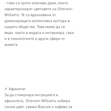
- това са трите ключови думи, които  
характеризират цветовете на Sherwin-
Williams. Те са вдъхновени от  
доминиращата колективна култура в 
нашето общество. Това може да се 
види  както в модата и интериора, така 
и в технологиите и други сфери от  
живота.
✓ Афинитет
За да стимулира интуицията и 
афинитета,  Sherwin-Williams избира 
синия цвят, свежа Фуксия и кафяво за 