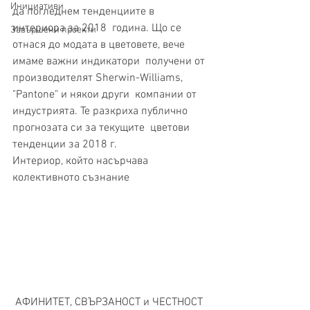
Инициативи
да погледнем тенденциите в 
интериора за 2018  година. Що се 
Завършени проекти
отнася до модата в цветовете, вече 
имаме важни индикатори  получени от 
производителят Sherwin-Williams, 
"Pantone" и някои други  компании от 
индустрията. Те разкриха публично 
прогнозата си за текущите  цветови 
тенденции за 2018 г. 
Интериор, който насърчава 
колективното съзнание
 АФИНИТЕТ, СВЪРЗАНОСТ и ЧЕСТНОСТ 