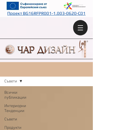
Проект BG16RFPR001-1.003-0620-C01
Интериорни Идеи
Съвети
Всички
публикации
Интериорни
Тенденции
Съвети
Продукти