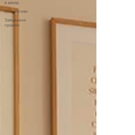
и декор
Инициативи
Завършени
проекти