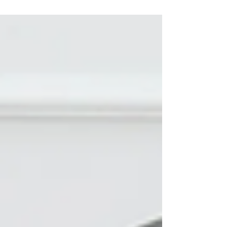
От ЧАР ще ви покажем 5 начина да изберете
правилните интериорни текстили за дома!