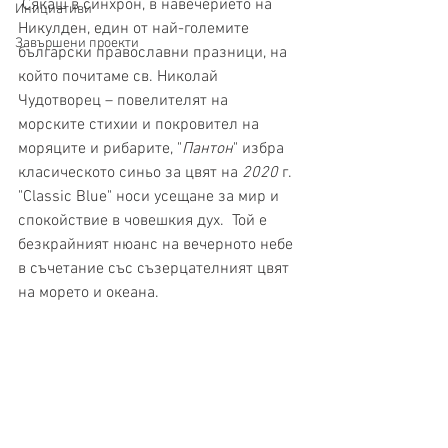
 Сякаш в синхрон, в навечерието на 
Инициативи
Никулден, един от най-големите 
Завършени проекти
български православни празници, на 
който почитаме св. Николай 
Чудотворец – повелителят на 
морските стихии и покровител на 
моряците и рибарите, "
Пантон
" избра 
класическото синьо за цвят на 
2020
 г.  
"Classic Blue" носи усещане за мир и 
спокойствие в човешкия дух.  Той е 
безкрайният нюанс на вечерното небе 
в съчетание със съзерцателният цвят 
на морето и океана. 