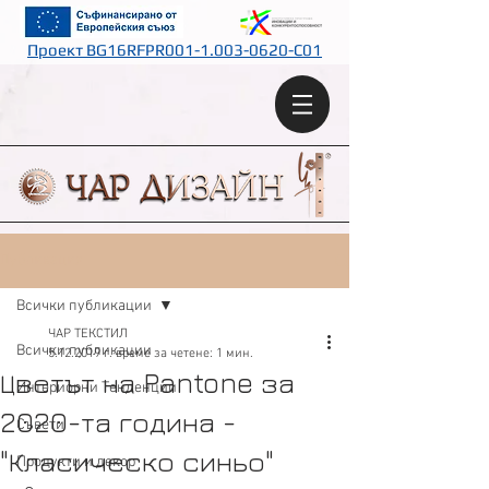
Проект BG16RFPR001-1.003-0620-C01
Публикация
Всички публикации
ЧАР ТЕКСТИЛ
Всички публикации
5.12.2019 г.
време за четене: 1 мин.
Цветът на Pantone за
Интериорни Тенденции
2020-та година -
Съвети
"Класическо синьо"
Продукти и декор