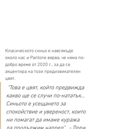
Класическото синьо е навсякъде 
около нас и Pantone вярва, че няма по-
добро време от 2020 г., за да се 
акцентира на този предизвикателен 
цвят. 
 "Това е цвят, който предвижда 
какво ще се случи по-нататък... 
Синьото е усещането за 
спокойствие и увереност, които 
ни помагат да имаме куража 
да продължим напред"   
- Лори 