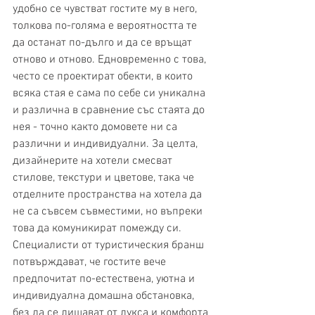
удобно се чувстват гостите му в него, 
толкова по-голяма е вероятността те 
да останат по-дълго и да се връщат 
отново и отново. Едновременно с това, 
често се проектират обекти, в които 
всяка стая е сама по себе си уникална 
и различна в сравнение със стаята до 
нея - точно както домовете ни са 
различни и индивидуални. За целта, 
дизайнерите на хотели смесват 
стилове, текстури и цветове, така че 
отделните пространства на хотела да 
не са съвсем съвместими, но въпреки 
това да комуникират помежду си. 
Специалисти от туристическия бранш 
потвърждават, че гостите вече 
предпочитат по-естествена, уютна и 
индивидуална домашна обстановка, 
без да се лишават от лукса и комфорта 