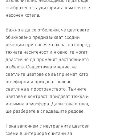
изключително необходимо тя да бъде 
съобразена с аудиторията към която е 
насочен хотела.
Важно е да се отбележи, че цветовете 
обикновено предизвикват сходни 
реакции при повечето хора, но според 
тяхната наситеност и нюанс, те могат 
драстично да променят настроението 
в обекта. Съществува мнение, че 
светлите цветове се възприемат като 
по-ефирни и придават повече 
светлина в пространството. Тъмните 
цветове в контраст, придават тежка и 
интимна атмосфера. Дали това е така, 
ще разберете в следващите редове.
Нека започнем с неутралните цветови 
схеми в интериора считани за 