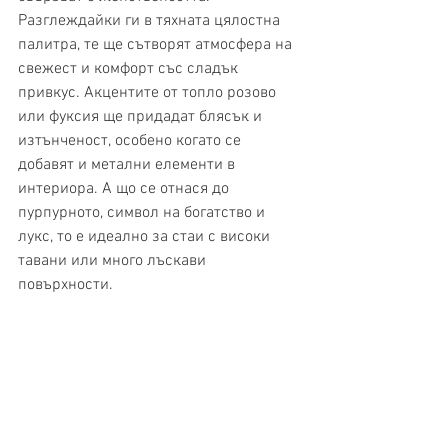
Разглеждайки ги в тяхната цялостна 
палитра, те ще сътворят атмосфера на 
свежест и комфорт със сладък 
привкус. Акцентите от топло розово 
или фуксия ще придадат блясък и 
изтънченост, особено когато се 
добавят и метални елементи в 
интериора. А що се отнася до 
пурпурното, символ на богатство и 
лукс, то е идеално за стаи с високи 
тавани или много лъскави 
повърхности. 