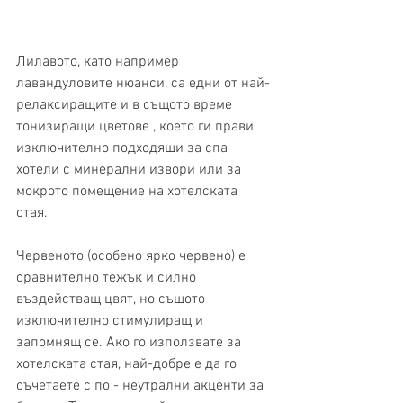
Лилавото, като например 
лавандуловите нюанси, са едни от най-
релаксиращите и в същото време 
тонизиращи цветове , което ги прави 
изключително подходящи за спа 
хотели с минерални извори или за 
мокрото помещение на хотелската 
стая. 
Червеното (особено ярко червено) е 
сравнително тежък и силно 
въздействащ цвят, но същото 
изключително стимулиращ и 
запомнящ се. Ако го използвате за 
хотелската стая, най-добре е да го 
съчетаете с по - неутрални акценти за 