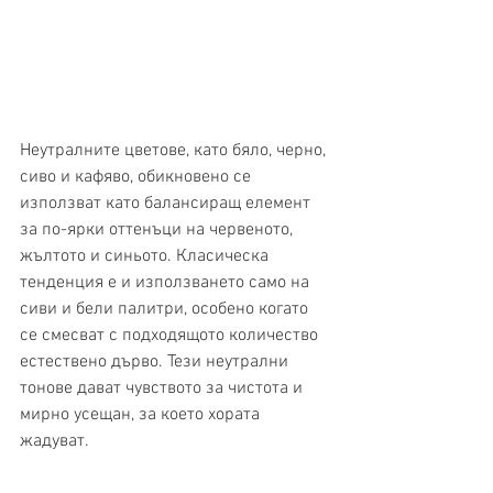
Неутралните цветове, като бяло, черно, 
сиво и кафяво, обикновено се 
използват като балансиращ елемент 
за по-ярки оттенъци на червеното, 
жълтото и синьото. Класическа 
тенденция е и използването само на 
сиви и бели палитри, особено когато 
се смесват с подходящото количество 
естествено дърво. Тези неутрални 
тонове дават чувството за чистота и 
мирно усещан, за което хората 
жадуват.