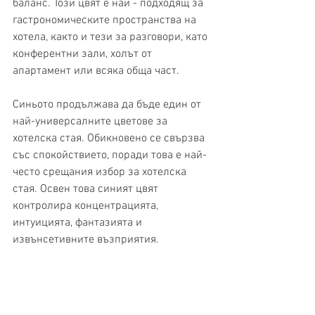
баланс. Този цвят е най - подходящ за 
гастрономическите пространства на 
хотела, както и тези за разговори, като 
конферентни зали, холът от 
апартамент или всяка обща част.
Синьото продължава да бъде един от 
най-универсалните цветове за 
хотелска стая. Обикновено се свързва 
със спокойствието, поради това е най-
често срещания избор за хотелска 
стая. Освен това синият цвят 
контролира концентрацията, 
интуицията, фантазията и 
извънсетивните възприятия.