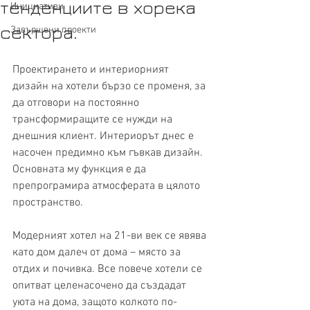
тенденциите в хорека
Инициативи
сектора.
Завършени проекти
Проектирането и интериорният 
дизайн на хотели бързо се променя, за 
да отговори на постоянно 
трансформиращите се нужди на 
днешния клиент. Интериорът днес е 
насочен предимно към гъвкав дизайн. 
Основната му функция е да 
препрограмира атмосферата в цялото 
пространство. 
Модерният хотел на 21-ви век се явява 
като дом далеч от дома – място за 
отдих и почивка. Все повече хотели се 
опитват целенасочено да създадат 
уюта на дома, защото колкото по-