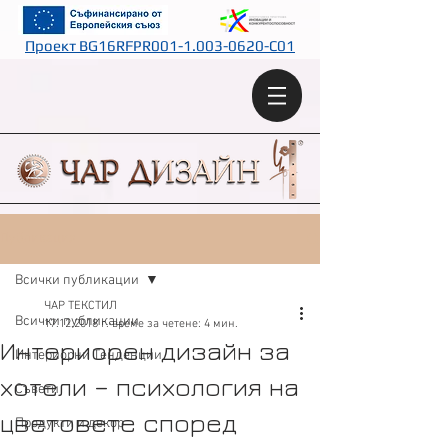
Проект BG16RFPR001-1.003-0620-C01
Публикация
Всички публикации
ЧАР ТЕКСТИЛ
Всички публикации
17.12.2018 г.
време за четене: 4 мин.
Интериорен дизайн за
Интериорни Тенденции
хотели – психология на
Съвети
цветовете според
Продукти и декор