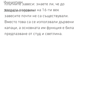
Инициативи
плътните завеси: знаете ли, че до 
втората половина на 16-ти век 
Завършени проекти
завесите почти не са съществували. 
Вместо това са се използвали дървени 
капаци, а основната им функция е била 
предпазване от студ и светлина.