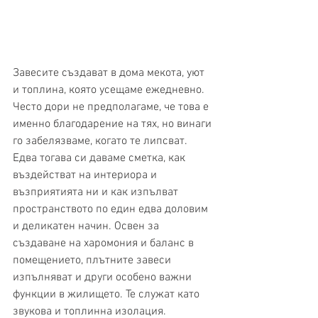
Завесите създават в дома мекота, уют 
и топлина, която усещаме ежедневно. 
Често дори не предполагаме, че това е 
именно благодарение на тях, но винаги 
го забелязваме, когато те липсват. 
Едва тогава си даваме сметка, как 
въздействат на интериора и 
възприятията ни и как изпълват 
пространството по един едва доловим 
и деликатен начин. Освен за 
създаване на харомония и баланс в 
помещението, плътните завеси 
изпълняват и други особено важни 
функции в жилището. Те служат като 
звукова и топлинна изолация. 