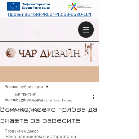
Проект BG16RFPR001-1.003-0620-C01
Публикация
Всички публикации
ЧАР ТЕКСТИЛ
Всички публикации
7.03.2019 г.
време за четене: 1 мин.
Всичко, което трябва да
Интериорни Тенденции
знаете за завесите
Съвети
Продукти и декор
Нека надникнем в историята на 