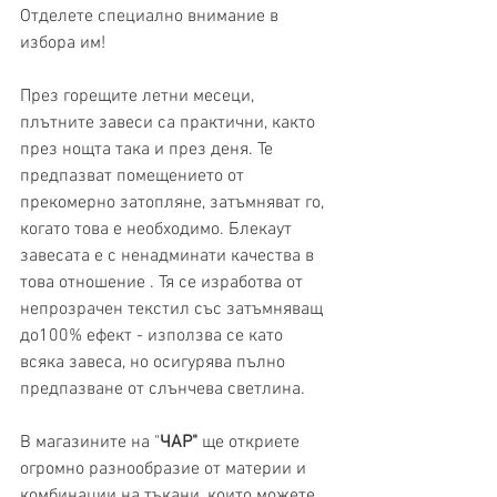
Отделете специално внимание в 
избора им!
През горещите летни месеци, 
плътните завеси са практични, както 
през нощта така и през деня. Те 
предпазват помещението от 
прекомерно затопляне, затъмняват го, 
когато това е необходимо. Блекаут 
завесата е с ненадминати качества в 
това отношение . Тя се изработва от 
непрозрачен текстил със затъмняващ 
до100% ефект - използва се като 
всяка завеса, но осигурява пълно 
предпазване от слънчева светлина.
В магазините на "
ЧАР"
 ще откриете 
огромно разнообразие от материи и 
комбинации на тъкани, които можете 