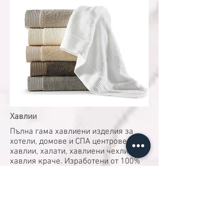
Хавлии
Пълна гама хавлиени изделия за
хотели, домове и СПА центрове -
хавлии, халати, хавлиени чехли,
хавлия краче. Изработени от 100%
памук, с гаранция за отлична
влагоабсорбация! Изпълняваме
индивидуални поръчки, със
стандартен грамаж и размер или
посочени от клиента. Изработваме
бродерия и втъкано лого,