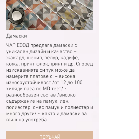
Дамаски
ЧАР ЕООД предлага дамаски с
уникален дизайн и качество –
жакард, шенил, велур, кадифе,
кожа, принт-флок,принт и др. Според
изискванията си тук може да
намерите платове с: ~ висока
износоустойчивост /от 12 до 100
хиляди паса по MD тест/ ~
разнообразен състав /високо
съдържание на памук, лен,
полиестер, смес памук и полиестер и
много други/ ~ както и дамаски за
външна употреба.
ПОРЪЧАЙ